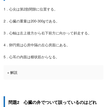
1．心尖は第2肋間隙に位置する。
2．心臓の重量は200-300gである。
3．心軸は左上後方から右下前方に向かって斜走する。
4．卵円窩は心房中隔の左心房面にある。
5．心耳の内面は櫛状筋からなる。
+ 解説
誤っている
問題2 心臓の弁でついて
のはどれ