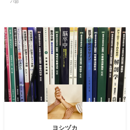
パ節
ヨシヅカ