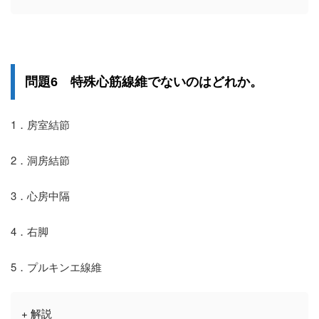
問題6 特殊心筋線維でないのはどれか。
1．房室結節
2．洞房結節
3．心房中隔
4．右脚
5．プルキンエ線維
+ 解説