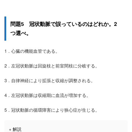
誤っている
2
問題5 冠状動脈で
のはどれか。
つ選べ
。
1．心臓の機能血管である。
2．左冠状動脈は回旋枝と前室間枝に分岐する。
3．自律神経により拡張と収縮が調整される。
4．左冠状動脈は収縮期に血流が増加する。
5．冠状動脈の循環障害により狭心症が生じる。
+ 解説