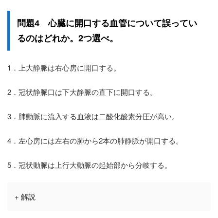
誤ってい
問題4 心臓に開口する血管について
る
2つ選べ
のはどれか。
。
1．上大静脈は右心房に開口する。
2．冠状静脈口は下大静脈の直下に開口する。
3．肺動脈に流入する血液は二酸化酸素分圧が高い。
4．左心房には左右の肺から2本の肺静脈が開口する。
5．冠状動脈は上行大動脈の起始部から分岐する。
+ 解説