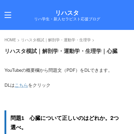
リハスタ
リハ学生・新人セラピスト応援ブログ
HOME
>
リハスタ模試｜解剖学・運動学・生理学
>
リハスタ模試｜解剖学・運動学・生理学｜心臓
YouTubeの概要欄から問題文（PDF）をDLできます。
DLは
こちら
をクリック
2つ
問題1 心臓について正しいのはどれか。
選べ
。