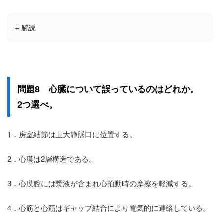
+ 解説
誤っている
問題8 心臓について
のはどれか。
2つ選べ
。
1．房室結節は上大静脈口に位置する。
2．心膜は2層構造である。
3．心膜腔には漿液が含まれ心拍動時の摩擦を軽減する。
4．心筋と心筋はギャップ結合により電気的に連絡している。