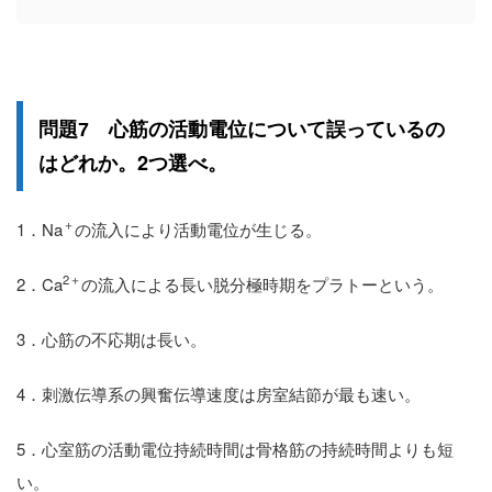
誤っている
問題7 心筋の活動電位について
の
2つ選べ
はどれか。
。
＋
1．Na
の流入により活動電位が生じる。
2
＋
2．Ca
の流入による長い脱分極時期をプラトーという。
3．心筋の不応期は長い。
4．刺激伝導系の興奮伝導速度は房室結節が最も速い。
5．心室筋の活動電位持続時間は骨格筋の持続時間よりも短
い。