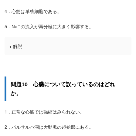
4．心筋は単核細胞である。
＋
5．Na
の流入が再分極に大きく影響する。
+ 解説
誤っている
問題10 心臓について
のはどれ
か。
1．正常な心筋では強縮はみられない。
2．バルサルバ洞は大動脈の起始部にある。