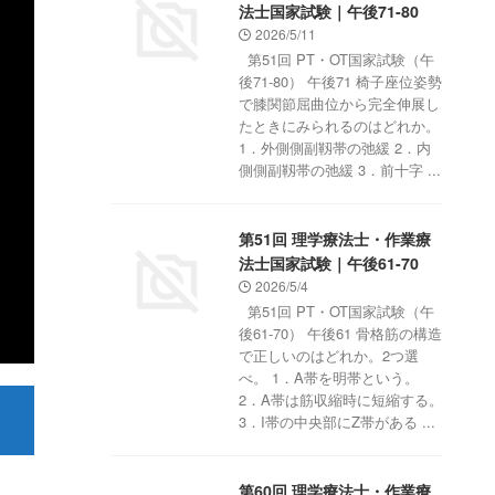
法士国家試験｜午後71-80
2026/5/11
第51回 PT・OT国家試験（午
後71-80） 午後71 椅子座位姿勢
で膝関節屈曲位から完全伸展し
たときにみられるのはどれか。
1．外側側副靱帯の弛緩 2．内
側側副靱帯の弛緩 3．前十字 ...
第51回 理学療法士・作業療
法士国家試験｜午後61-70
2026/5/4
第51回 PT・OT国家試験（午
後61-70） 午後61 骨格筋の構造
で正しいのはどれか。2つ選
べ。 1．A帯を明帯という。
2．A帯は筋収縮時に短縮する。
3．I帯の中央部にZ帯がある ...
第60回 理学療法士・作業療