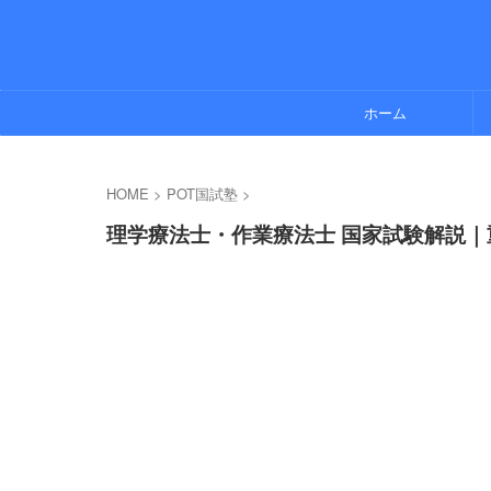
ホーム
HOME
>
POT国試塾
>
理学療法士・作業療法士 国家試験解説｜