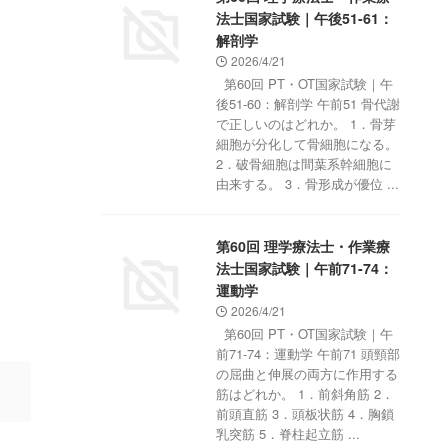
法士国家試験｜午後51-61：
解剖学
2026/4/21
第60回 PT・OT国家試験｜午
後51-60：解剖学 午前51 骨代謝
で正しいのはどれか。 1．骨芽
細胞が分化して骨細胞になる。
2．破骨細胞は間葉系幹細胞に
由来する。 3．骨形成が優位 ...
第60回 理学療法士・作業療
法士国家試験｜午前71-74：
運動学
2026/4/21
第60回 PT・OT国家試験｜午
前71-74：運動学 午前71 頭頸部
の屈曲と伸展の両方に作用する
筋はどれか。 1．前斜角筋 2．
前頭直筋 3．頭板状筋 4．胸鎖
乳突筋 5．脊柱起立筋 ...