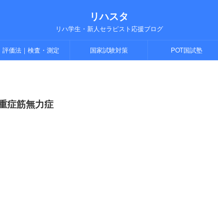
リハスタ
リハ学生・新人セラピスト応援ブログ
評価法｜検査・測定
国家試験対策
POT国試塾
重症筋無力症