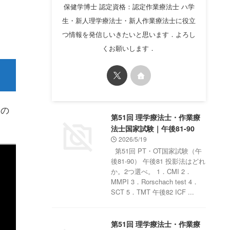
保健学博士 認定資格：認定作業療法士 ハ学
生・新人理学療法士・新人作業療法士に役立
つ情報を発信しいきたいと思います．よろし
くお願いします．
るの
第51回 理学療法士・作業療
法士国家試験｜午後81-90
2026/5/19
第51回 PT・OT国家試験（午
後81-90） 午後81 投影法はどれ
か。2つ選べ。 1．CMI 2．
MMPI 3．Rorschach test 4．
SCT 5．TMT 午後82 ICF ...
第51回 理学療法士・作業療